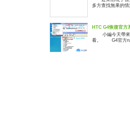
多方查找無果的情
於是便從系統自身
HTC G4恢復官
小編今天帶來了H
看。 G4官方ru