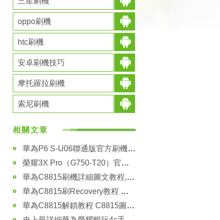
三星刷機
oppo刷機
htc刷機
安卓刷機技巧
摩托羅拉刷機
索尼刷機
相關文章
華為P6 S-U06聯通版官方刷機教程
榮耀3X Pro（G750-T20）官方刷機教程
華為C8815刷機詳細圖文教程,華為C8815一鍵刷機教程
華為C8815刷Recovery教程 詳細圖解小白也不怕不怕啦 刷機必備
華為C8815解鎖教程 C8815圖文解鎖教程
史上最詳細華為榮耀暢玩4c手機解鎖教程