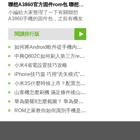
聯想A3860官方固件rom包 聯想A8暢玩版升級包下載
小編給大家整理了一下有關聯想
A3860手機的固件包，之前有機友
還在找，可
閱讀排行版
如何將Android軟件從手機內存轉移到存儲卡
中興Q802C如何刷入第三方recovery詳細教程
小米4省電設置技巧攻略
iPhone技巧篇 巧用“丟失模式”找手機
小米3S什麼時候上市？配置怎麼樣？
山寨機怎麼刷機 滿足條件後山寨機也可以刷機
華為榮耀8怎麼截圖？ 華為榮耀8截圖方法教程
ROM之家教你如何識別手機是否是原封機