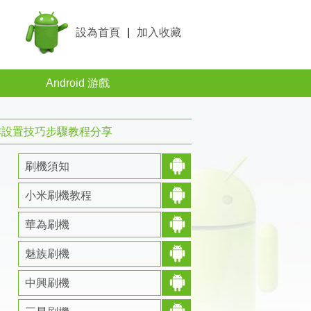
設為首頁
|
加入收藏
Android 游戲
操作設置技巧步驟教程分享
刷機須知
小米刷機教程
華為刷機
魅族刷機
中興刷機