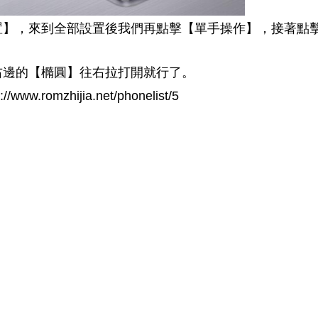
】，來到全部設置後我們再點擊【單手操作】，接著點
邊的【橢圓】往右拉打開就行了。
romzhijia.net/phonelist/5