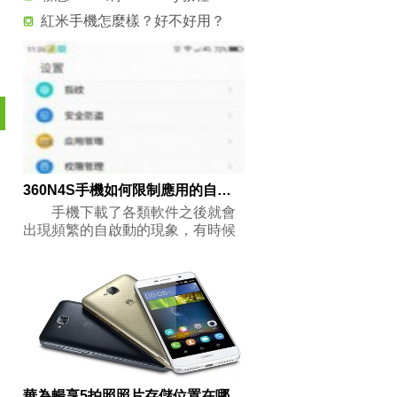
紅米手機怎麼樣？好不好用？
360N4S手機如何限制應用的自啟動?
手機下載了各類軟件之後就會
出現頻繁的自啟動的現象，有時候
一連接w
華為暢享5拍照照片存儲位置在哪裡更換？