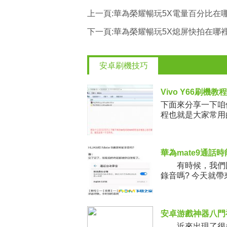
上一頁:
華為榮耀暢玩5X電量百分比在
下一頁:
華為榮耀暢玩5X熄屏快拍在哪
安卓刷機技巧
Vivo Y66刷機教
下面來分享一下咱們
程也就是大家常用的
行官方系統
華為mate9通話
有時候，我們因為
錄音嗎? 今天就
安卓游戲神器八門
近來出現了很多