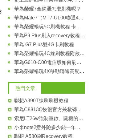
華為榮耀7全網通怎麼刷機呢？
擊
華為Mate7（MT7-UL00聯通4G標准版）官方救磚教程
華為榮耀暢玩5C刷機教程 卡刷第三方ROM教程
華為P9 Plus刷入recovery教程 附刷回官方原版recovery方法圖解
華為 G7 Plus雙4G卡刷教程
華為榮耀暢玩4C線刷教程附救磚包
華為G610-C00電信版如何刷機救磚 華為g610-c00刷機救磚教程
華為榮耀暢玩4X移動聯通高配版線刷刷機教程
熱門文章
聯想A390T線刷刷機教程
華為C8813Q恢復官方兼救磚教程
索尼LT26w強制重啟、關機的方法
小米note2意外險多少錢一年 小米note2意外險介紹
聯想 A580刷Recovery教程