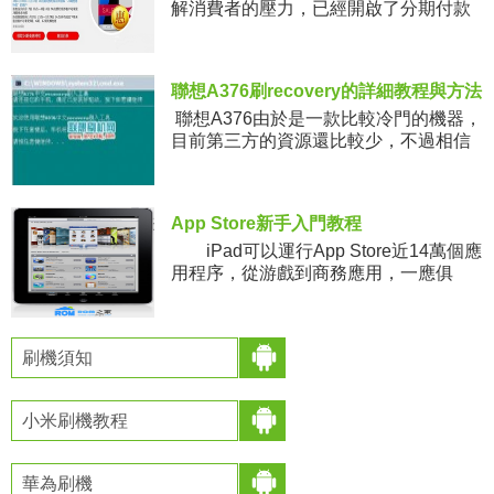
解消費者的壓力，已經開啟了分期付款
的模式。手機也不外如是。三星S7已經
開始售賣，如果對於有經濟壓力的朋友
們，不妨考慮一下分期付款。下
聯想A376刷recovery的詳細教程與方法
聯想A376由於是一款比較冷門的機器，
目前第三方的資源還比較少，不過相信
通過大神的努力，資源會越來越多的，
這不第三方REC也出來了，下面安卓刷
機網小編就為大家
App Store新手入門教程
iPad可以運行App Store近14萬個應
用程序，從游戲到商務應用，一應俱
全。為iPad特別開發的新程序進行了特
別標注，你一眼便可看到。這一切只要
點擊iPa
刷機須知
小米刷機教程
華為刷機