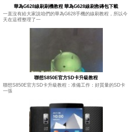
華為G628線刷刷機教程 華為G628線刷救磚包下載
一直沒有給大家說咱們的華為G628手機的線刷教程，所以今
天在這裡整理了一
聯想S850E官方SD卡升級教程
聯想S850E官方SD卡升級教程：准備工作：好質量的SD卡
一張