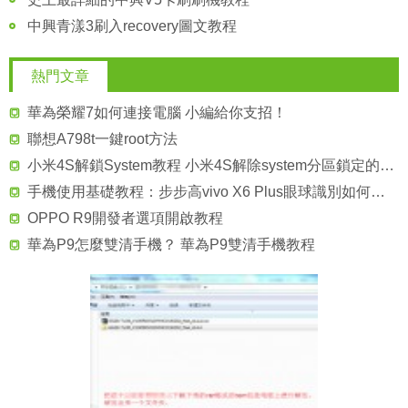
中興青漾3刷入recovery圖文教程
熱門文章
華為榮耀7如何連接電腦 小編給你支招！
聯想A798t一鍵root方法
小米4S解鎖System教程 小米4S解除system分區鎖定的方法
手機使用基礎教程：步步高vivo X6 Plus眼球識別如何設置？
OPPO R9開發者選項開啟教程
華為P9怎麼雙清手機？ 華為P9雙清手機教程