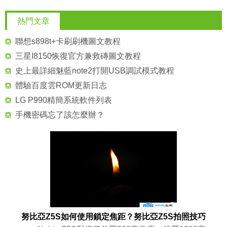
熱門文章
聯想s898t+卡刷刷機圖文教程
三星I8150恢復官方兼救磚圖文教程
史上最詳細魅藍note2打開USB調試模式教程
體驗百度雲ROM更新日志
LG P990精簡系統軟件列表
手機密碼忘了該怎麼辦？
努比亞Z5S如何使用鎖定焦距？努比亞Z5S拍照技巧