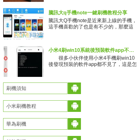
看到該功能的相關介紹，後來小編還是
對方求證之後才有了最
騰訊大q手機note一鍵刷機教程分享
騰訊大Q手機note是近來新上線的手機，
這手機喜歡的了也是有不少的，那麼這
手機要怎麼去刷機呢?這是很多人想要問
的，下面就一起來看看這介紹。 首先，
下載刷
小米4刷win10系統後預裝軟件app不見了怎麼辦 解決方法介紹
很多小伙伴使用小米4手機刷win10
後發現預裝的軟件app都不見了，這是怎
麼回事呢，小米4刷win10後預裝軟件
app不見了怎麼辦，下面小編就給大家帶
來詳細的介紹
刷機須知
小米刷機教程
華為刷機