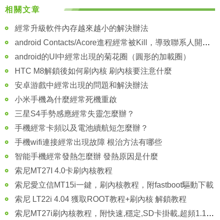
相關文章
經常升級軟件內存越來越小的解決辦法
android Contacts/Acore進程經常被Kill，導致聯系人開機後丟失怎麼辦？
android的UI中經常出現的菊花圈（圓形的加載圈）
HTC M8解鎖後如何刷內核 刷內核要注意什麼
安卓游戲中經常出現的問題和解決辦法
小米手機為什麼經常死機重啟
三星S4手勢感應經常失靈怎麼辦？
手機經常卡頻以及電池續航短怎麼辦？
手機wifi連接經常出現故障 根治方法有哪些
智能手機經常發熱怎麼辦 發熱原因是什麼
索尼MT27I 4.0卡刷內核教程
索尼愛立信MT15i一鍵，刷內核教程，附fastboot驅動下載
索尼 LT22i 4.04 獲取ROOT教程+刷內核 解鎖教程
索尼MT27i刷內核教程，附快速,穩定,SD卡掛載,超頻1.15Ghz[內核]下載