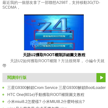
最近我的一個朋友拿了一部聯想A298T，支持移動3G(TD-
SCDMA，
天語U2獲取ROOT權限詳細圖文教程
天語U2如何獲取ROOT權限？方法很簡單， 小編今天就
帶
閱讀排行版
三星G9300解鎖Crom Service 三星G9300解鎖BootLoader
HTC One(801e)手動獲取ROOT權限圖文教程
小米miui8.2怎麼樣? 小米MIUI8.2什麼時候出?