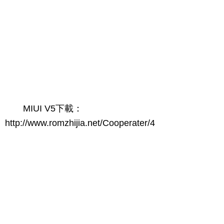
MIUI V5下載：
http://www.romzhijia.net/Cooperater/4