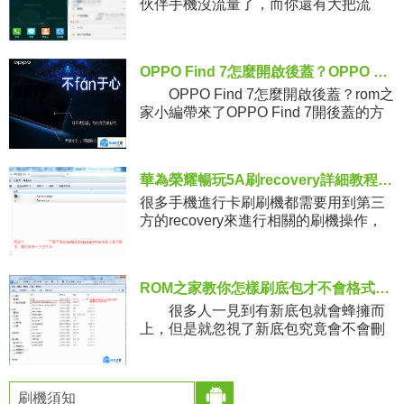
伙伴手機沒流量了，而你還有大把流
量，有沒有辦法把自己的流量分享給TA
用呢？下面小編就來教大家vivo
OPPO Find 7怎麼開啟後蓋？OPPO Find 7後蓋開啟方法
OPPO Find 7怎麼開啟後蓋？rom之
家小編帶來了OPPO Find 7開後蓋的方
法，下面就來看看OPPO Find 7後蓋開
法吧。 據官
華為榮耀暢玩5A刷recovery詳細教程 第三方recovery下載
很多手機進行卡刷刷機都需要用到第三
方的recovery來進行相關的刷機操作，
所以這個recovery也是顯得特別的重
要，在這裡來分享一下華為榮耀暢玩5A
的第三方recov
ROM之家教你怎樣刷底包才不會格式化閃存數據
很多人一見到有新底包就會蜂擁而
上，但是就忽視了新底包究竟會不會刪
除閃存了的數據。就正如前兩天發的亞
太和港行4.0底包那樣，很多網友都是刷
完才驚訝的發現原來閃存數據
刷機須知