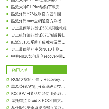
酷派大神F1 Plus驅動下載安裝教程
酷派鋒尚Y76線刷官方固件圖文教程和詳解方法
酷派鋒尚max全網通官方刷機教程圖文詳解
史上最簡單的酷派5316刷機教程
史上組詳細的酷派8717線刷刷機教程
酷派5313S系統升級教程及固件升級包下載
史上最簡單的中興N818卡刷刷機教程
中興N818如何刷入recovery圖文教程
熱門文章
ROM之家給小白：Recovery界面及常見功能使用說明
華為榮耀7i拍照分辨率設置技巧教程 其實很簡單！
IOS 9 WIFI通話功能使用介紹 菜鳥必看！
摩托羅拉 Droid X ROOT圖文教程 ROOT工具下載
為什麼說安卓系統流暢度遠跟不上IOS系統？原因太屌了！