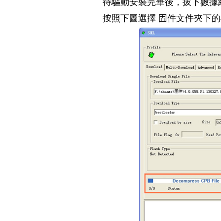
待驅動安裝完畢後，拔下數據線，
按照下圖選擇 固件文件夾下的4.0.0