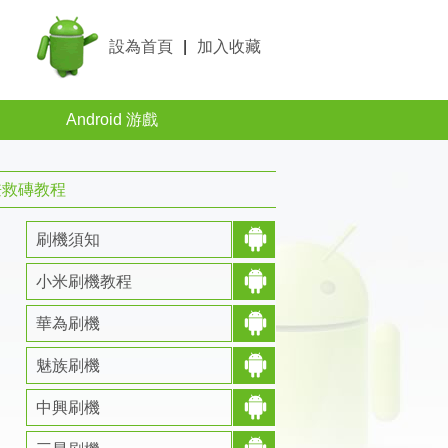
設為首頁
|
加入收藏
Android 游戲
兼救磚教程
刷機須知
小米刷機教程
華為刷機
魅族刷機
中興刷機