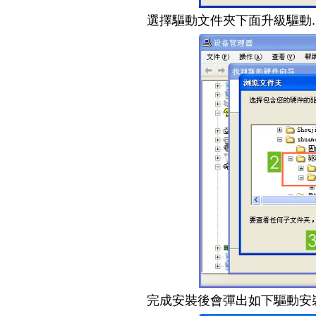
選擇驅動文件夾下面升級驅動.1
完成安裝後會彈出如下驅動安