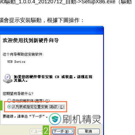
1.0.0.4_20120712_自動->SetupX86.exe（驅動
腦會提示安裝驅動，根據下圖操作：