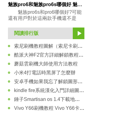
魅族pro6和魅族pro6s哪個好 魅族pro6和魅族pro6s區別對比
魅族pro6s和pro6哪個好?可能
還有用戶對於這兩款手機還不是
閱讀排行版
索尼刷機教程圖解（索尼卡刷教程）
酷派大神F2官方詳細解鎖教程 大神F2怎麼解鎖
蘑菇雲刷機大師使用方法教程
小米4打電話時黑屏了怎麼辦
安卓手機如果我忘了解鎖圖形，該怎麼辦？
kindle fire系統漢化入門詳細圖文教程
錘子Smartisan os 1.4下載地址分享
Vivo Y66刷機教程 Vivo Y66卡刷升級更新官方系統包