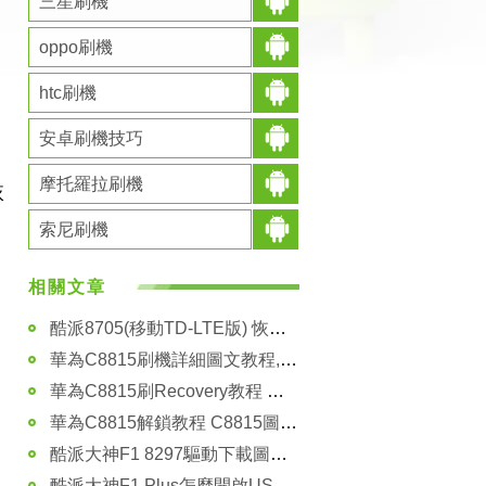
三星刷機
oppo刷機
htc刷機
安卓刷機技巧
摩托羅拉刷機
恢
索尼刷機
相關文章
酷派8705(移動TD-LTE版) 恢復官方兼救磚
華為C8815刷機詳細圖文教程,華為C8815一鍵刷機教程
華為C8815刷Recovery教程 詳細圖解小白也不怕不怕啦 刷機必備
華為C8815解鎖教程 C8815圖文解鎖教程
酷派大神F1 8297驅動下載圖文安裝教程
酷派大神F1 Plus怎麼開啟USB調試模式？