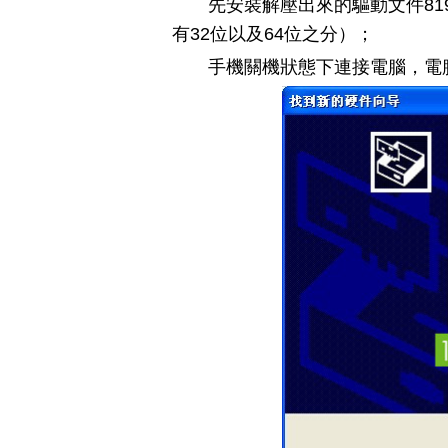
先安裝解壓出來的驅動文件8190驅動_
有32位以及64位之分）；
手機關機狀態下連接電腦，電