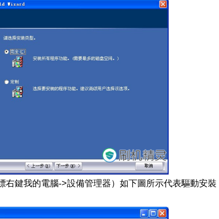
標右鍵我的電腦->設備管理器）如下圖所示代表驅動安裝