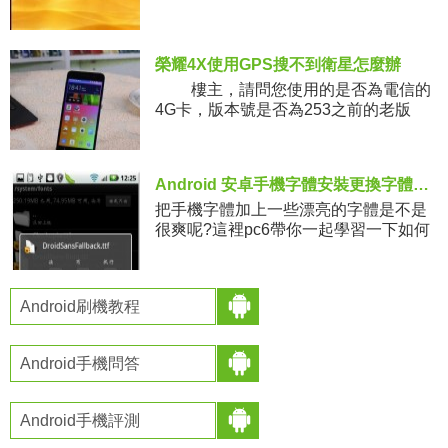
HD mini、QQ for Pad。iPhone、iPad
上略有不同，這裡就不
榮耀4X使用GPS搜不到衛星怎麼辦
樓主，請問您使用的是否為電信的
4G卡，版本號是否為253之前的老版
本，如果是，請您升級253之後的版本，
這個問題即可解決。如果您使用的不是
電信卡，請問是否
Android 安卓手機字體安裝更換字體方法圖解
把手機字體加上一些漂亮的字體是不是
很爽呢?這裡pc6帶你一起學習一下如何
對Android 安卓手機字體安裝更換字體
方法圖解 1 軟件：re管理器 2 手
機需要root
Android刷機教程
Android手機問答
Android手機評測