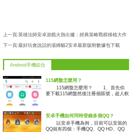
上一頁:
英雄法師安卓游戲火熱出爐：經典策略戰棋移植大作
下一頁:
最好玩會說話的湯姆貓2安卓最新版附數據包下載
Android手機綜合
115網盤怎麼用？
115網盤怎麼用？ 1、首先你
要下載115網盤然後注冊個賬號，超人軟
件站提供115網盤下
安卓手機如何同時登錄多個QQ？
以安卓手機為例，目前可以安裝的
QQ就有四個：手機QQ、QQ HD、QQ