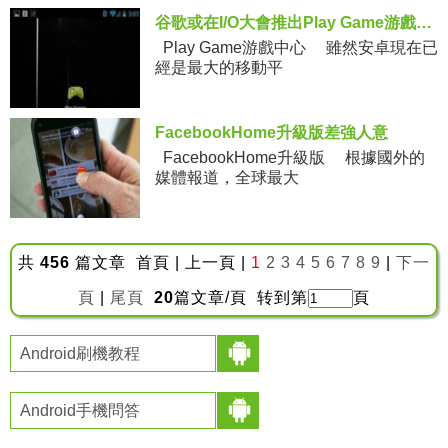
谷歌或在I/O大會推出Play Game游戲中心
Play Game游戲中心 雖然安卓現在已
經是最大的移動平
FacebookHome升級版差強人意
FacebookHome升級版 根據國外的
媒體報道，全球最大
共
456
篇文章 首頁 | 上一頁 |
1
2
3
4
5
6
7
8
9
|
下一
頁
|
尾頁
20
篇文章/頁 转到第
頁
Android刷機教程
Android手機問答