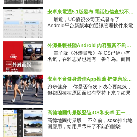
安卓來電通5.1版發布 電話短信查找不再煩
最近，UC優視公司正式發布了
Android平台新版本的通訊管理軟件來電
外灘畫報登陸Android 內容豐富不夠精致
電子版《外灘畫報》在iOS已經小有
名氣，在雜志界也是有一番作為。而目
前
安卓平台健身最佳App推薦 把健康放在首位
跑步健身 你是否每次下決心要鍛煉，
但都因種種原因而沒有堅持下來？如果
高德地圖街景版登陸iOS和安卓 五一出行不再煩
高德地圖街景版 不久前，soso推出地
圖應用，給用戶帶來了不錯的體驗