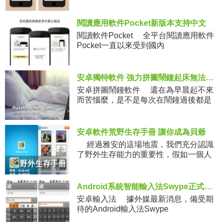
閱讀應用軟件Pocket新版本支持中文
閱讀軟件Pocket 全平台閱讀應用軟件
Pocket一直以來受到國內
安卓獨特軟件 強力拼圖鬧鐘起床無法抵抗
安卓拼圖鬧鐘軟件 還在為早晨起不來
而苦惱麼，是不是每次在鬧鐘過後都是
安卓軟件荒野生存手冊 讓你成為貝爺
經過雅安的這場地震，我們充分認識
了野外生存能力的重要性，假如一個人
在野
Android系統智能輸入法Swype正式版發布
安卓輸入法 據外媒最新消息，備受期
待的Android輸入法Swype