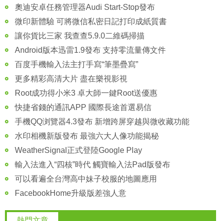
奧迪安卓任務管理器Audi Start-Stop發布
微印新體驗 可將微信私密日記打印成紙質書
讓你貨比三家 我查查5.9.0二維碼掃描
Android版本迅雷1.9發布 支持零流量傳文件
百度手機輸入法主打手寫“筆墨疊寫”
更多精彩高清大片 盡在樂視影視
Root成功得小米3 卓大師一鍵Root送優惠
快捷省錢的通訊APP 國際長途首選易信
手機QQ浏覽器4.3發布 新增跨屏穿越與微收藏功能
水印相機新版發布 最強六大人像功能揭秘
WeatherSignal正式登陸Google Play
輸入法進入“四核”時代 觸寶輸入法Pad版發布
可以看遍全台灣高中妹子校服的地圖應用
FacebookHome升級版差強人意
熱門文章